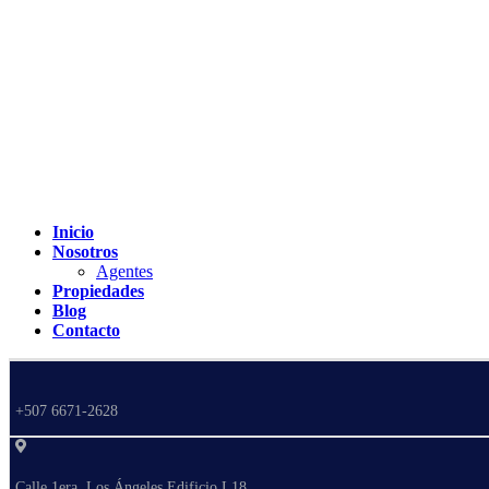
Inicio
Nosotros
Agentes
Propiedades
Blog
Contacto
+507 6671-2628
Calle 1era, Los Ángeles Edificio L18