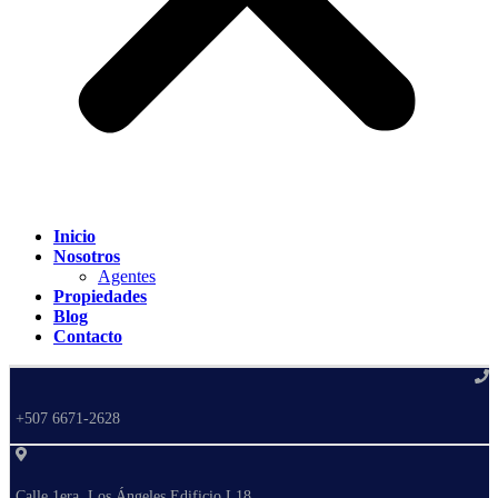
Inicio
Nosotros
Agentes
Propiedades
Blog
Contacto
+507 6671-2628
Calle 1era, Los Ángeles Edificio L18