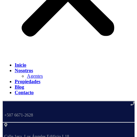
Inicio
Nosotros
Agentes
Propiedades
Blog
Contacto
+507 6671-2628
Calle 1era, Los Ángeles Edificio L18