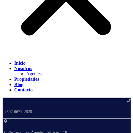
Inicio
Nosotros
Agentes
Propiedades
Blog
Contacto
+507 6671-2628
Calle 1era, Los Ángeles Edificio L18