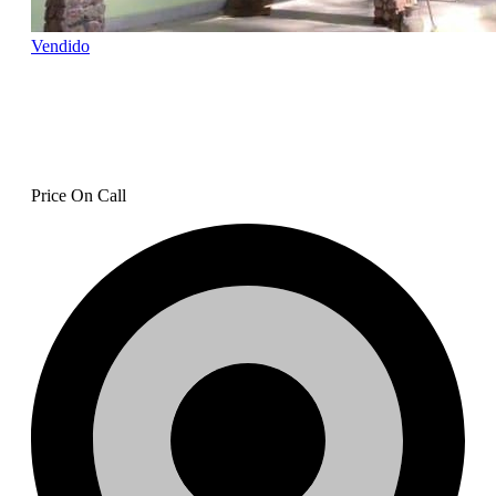
Vendido
Vendo terreno con 2 cabañas
en Altos de Cerro Azul
Price On Call