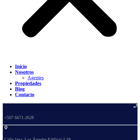
Inicio
Nosotros
Agentes
Propiedades
Blog
Contacto
+507 6671-2628
Calle 1era, Los Ángeles Edificio L18